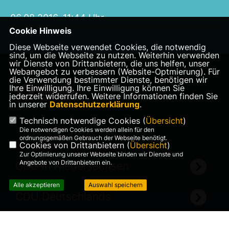
06.08.2016, 11:44 Uhr
Cookie Hinweis
Diese Webseite verwendet Cookies, die notwendig
sind, um die Webseite zu nutzen. Weiterhin verwenden
wir Dienste von Drittanbietern, die uns helfen, unser
Webangebot zu verbessern (Website-Optmierung). Für
die Verwendung bestimmter Dienste, benötigen wir
Ihre Einwilligung. Ihre Einwilligung können Sie
jederzeit widerrufen. Weitere Informationen finden Sie
in unserer
Datenschutzerklärung
.
Technisch notwendige Cookies (
Übersicht
)
Die notwendigen Cookies werden allein für den
ordnungsgemäßen Gebrauch der Webseite benötigt.
Cookies von Drittanbietern (
Übersicht
)
IMPRESSUM
DATENSCHUTZ
KONTAKT
Zur Optimierung unserer Webseite binden wir Dienste und
Angebote von Drittanbietern ein.
CDU in Niedersachsen
Alle akzeptieren
Auswahl speichern
CDU Deutschlands
©2026 CDU Gemeindeverband
Realisation: Sharkness Media