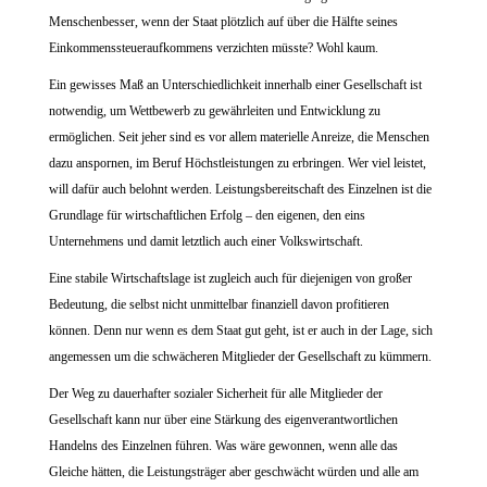
Menschen
besser, wenn der Staat plötzlich auf über die Hälfte seines
Einkommenssteueraufkommens verzichten müsste? Wohl kaum.
Ein gewisses Maß an Unterschiedlichkeit innerhalb einer Gesellschaft ist
notwendig, um Wettbewerb zu gewährleiten und Entwicklung zu
ermöglichen. Seit jeher sind es vor allem materielle Anreize, die Menschen
dazu anspornen, im Beruf Höchstleistungen zu erbringen. Wer viel leistet,
will dafür auch belohnt werden. Leistungsbereitschaft des Einzelnen ist die
Grundlage für wirtschaftlichen Erfolg – den eigenen, den eins
Unternehmens und damit letztlich auch einer Volkswirtschaft.
Eine stabile Wirtschaftslage ist zugleich auch für diejenigen von großer
Bedeutung, die selbst nicht unmittelbar finanziell davon profitieren
können.
Denn nur wenn es dem Staat gut geht, ist er auch in der Lage, sich
angemessen um die schwächeren Mitglieder der Gesellschaft zu kümmern.
Der Weg zu dauerhafter sozialer Sicherheit für alle Mitglieder der
Gesellschaft kann nur über eine Stärkung des eigenverantwortlichen
Handelns des Einzelnen führen. Was wäre gewonnen, wenn alle das
Gleiche hätten, die Leistungsträger aber geschwächt würden und alle am