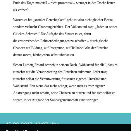
Ende des Tages materiell – nicht prozentual – weniger in der Tasche hätten
als vorher?
Worum es bei „sozialer Gerechtigkeit“ geht, ist also nicht gleicher Besitz,
sondern vielmehr Chancengleichheit. Der Volksmund sagt: „Jeder ist seines
Glückes Schmied.“ Die Aufgabe des Staates ist es, dafür
die
entsprechenden Rahmenbedingungen zu schaffen – durch gleiche
Chancen auf Bildung, auf Integration, auf Teilhabe. Was der Einzelne
daraus macht, bleibt jedem selbst überlassen.
Schon Ludwig Erhard schrieb in seinem Buch „Wohlstand für alle“, dass es
zunächst auf die Verantwortung des Einzelnen ankomme. Jeder trägt
zunächst selbst die Verantwortung für seinen eigenen Unterhalt und
Wohlstand. Erst wenn
das nicht gelingt, wenn man es t
rotz eigener
Anstrengung nicht schafft, seine Chancen zu nutzen und für sich selbst zu
sorgen, ist es Aufgabe der Solidargemeinschaft einzuspringen.
15.09.2017, 12:07 Uhr