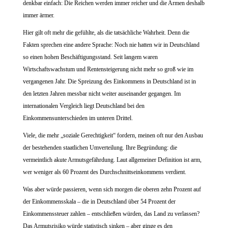
denkbar einfach: Die Reichen werden imm
er
reicher
und die Armen deshalb
immer ärmer.
Hier gilt oft mehr die gefühlte, als die tatsächliche Wahrheit. Denn die
Fakten sprechen eine andere Sprache: Noch nie hatten wir in Deutschland
so einen hohen Beschäftigungsstand. Seit langem waren
Wirtschaftswachstum und Rentensteigerung nicht mehr so groß wie im
vergangenen Jahr. Die Spreizung des Einkommens in Deutschland ist in
den letzten Jahren messbar nicht weiter auseinander gegangen. Im
internationalen Vergleich liegt Deutschland bei den
Einkommensunterschieden im unteren Drittel.
Viele, die mehr „soziale Gerechtigkeit“ fordern, meinen oft nur den Ausbau
der bestehenden staatlichen Umverteilung. Ihre Begründung: die
vermeintlich akute Armutsgefährdung. Laut allgemeiner Definition ist arm,
wer weniger als 60 Prozent des Durchschnittseinkommens verdient.
Was aber würde passieren, wenn sich morgen die oberen zehn Prozent auf
der Einkommensskala – die in Deutschland über 54 Prozent der
Einkommenssteuer zahlen – entschließen würden, das Land zu verlassen?
Das Armutsrisiko würde statistisch sinken – aber ginge es den